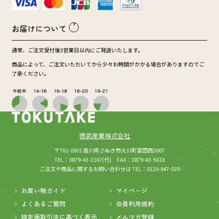
お届けについて
通常、ご注文受付後3営業日以内にご発送いたします。
商品によって、ご注文いただいてから少々お時間がかかる場合がありますのでご
了承ください。
徳武産業株式会社
(新しいウィンドウが開きます
所在：
〒761-0901 香川県さぬき市大川町富田西3007
TEL：0879-43-2167(代) FAX：0879-43-5618
ご注文や商品に関するお問い合わせは TEL：0120-947-539
お買い物ガイド
マイページ
よくあるご質問
会員利用規約
特定商取引法に基づく表示
メルマガ登録