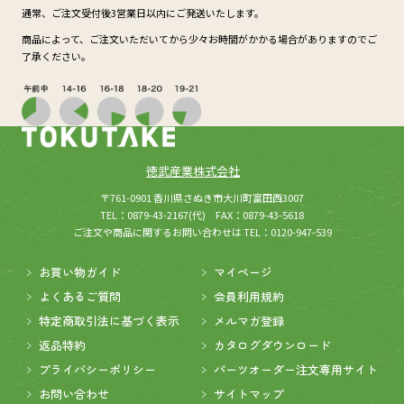
通常、ご注文受付後3営業日以内にご発送いたします。
商品によって、ご注文いただいてから少々お時間がかかる場合がありますのでご
了承ください。
徳武産業株式会社
(新しいウィンドウが開きます
所在：
〒761-0901 香川県さぬき市大川町富田西3007
TEL：0879-43-2167(代) FAX：0879-43-5618
ご注文や商品に関するお問い合わせは TEL：0120-947-539
お買い物ガイド
マイページ
よくあるご質問
会員利用規約
特定商取引法に基づく表示
メルマガ登録
返品特約
カタログダウンロード
プライバシーポリシー
パーツオーダー注文専用サイト
お問い合わせ
サイトマップ