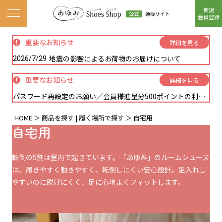
新規
ナビゲーションメニューを開く
会員登録
重要なお知らせ
詳細を見る
地震の影響によるお荷物のお届けについて
2026/7/29
重要なお知らせ
詳細を見る
パスワード再設定のお願い／会員様進呈分500ポイントの利用方法に関しまして
HOME
商品を探す | 履く場所で探す
自宅用
自宅用
転倒の5割は室内で起きています。「あゆみ」のルームシューズ
は、履きやすく動きやすく、転倒しにくい安心設計。足入れし
やすいのに脱げにくく、足に心地よくフィットします。