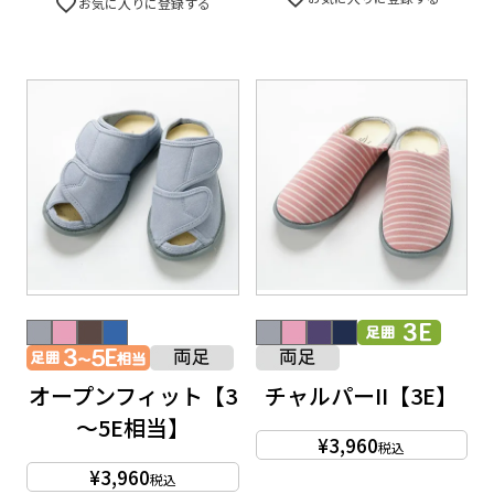
お気に入りに登録する
オープンフィット【3
チャルパーII【3E】
～5E相当】
¥
3,960
税込
¥
3,960
税込