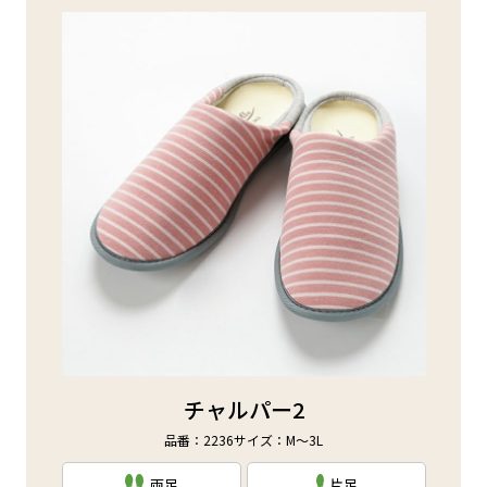
チャルパー2
品番：2236
サイズ：M～3L
両足
片足