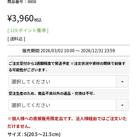
商品番号
8808
¥
3,960
税込
[
119
ポイント獲得 ]
送料込
販売期間
2026/03/02 10:00
〜
2026/12/31 23:59
ご注文受付から2週間程度で発送予定 ※注文状況や資材の関係で前後す
る可能性がございます
(
必
須
受注生産のため、商品不良以外の返品・交換は不可
)
(
必
須
※個人様への直接販売限定品です。法人様経由ではご注文いた
)
だけません。
サイズ
S(20.5～21.5cm)