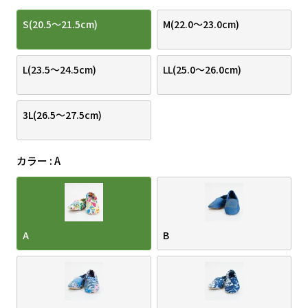
S(20.5～21.5cm)
M(22.0～23.0cm)
L(23.5～24.5cm)
LL(25.0～26.0cm)
3L(26.5～27.5cm)
カラー
A
A
B