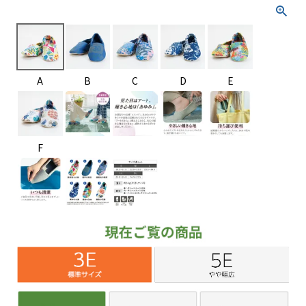
A
B
C
D
E
F