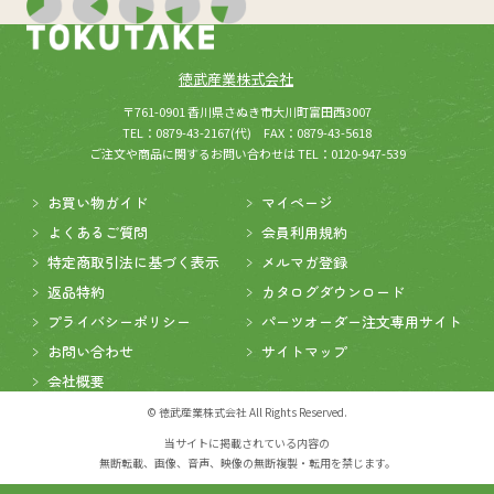
徳武産業株式会社
(新しいウィンドウが開きます
所在：
〒761-0901 香川県さぬき市大川町富田西3007
TEL：0879-43-2167(代) FAX：0879-43-5618
ご注文や商品に関するお問い合わせは TEL：0120-947-539
お買い物ガイド
マイページ
よくあるご質問
会員利用規約
特定商取引法に基づく表示
メルマガ登録
返品特約
カタログダウンロード
プライバシーポリシー
パーツオーダー注文専用サイト
お問い合わせ
サイトマップ
会社概要
© 徳武産業株式会社 All Rights Reserved.
当サイトに掲載されている内容の
無断転載、画像、音声、映像の無断複製・転用を禁じます。