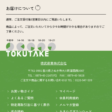
お届けについて
通常、ご注文受付後3営業日以内にご発送いたします。
商品によって、ご注文いただいてから少々お時間がかかる場合がありますのでご
了承ください。
徳武産業株式会社
(新しいウィンドウが開きます
所在：
〒761-0901 香川県さぬき市大川町富田西3007
TEL：0879-43-2167(代) FAX：0879-43-5618
ご注文や商品に関するお問い合わせは TEL：0120-947-539
お買い物ガイド
マイページ
よくあるご質問
会員利用規約
特定商取引法に基づく表示
メルマガ登録
返品特約
カタログダウンロード