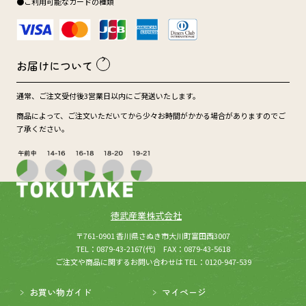
●ご利用可能なカードの種類
お届けについて
通常、ご注文受付後3営業日以内にご発送いたします。
商品によって、ご注文いただいてから少々お時間がかかる場合がありますのでご
了承ください。
徳武産業株式会社
(新しいウィンドウが開きます
所在：
〒761-0901 香川県さぬき市大川町富田西3007
TEL：0879-43-2167(代) FAX：0879-43-5618
ご注文や商品に関するお問い合わせは TEL：0120-947-539
お買い物ガイド
マイページ