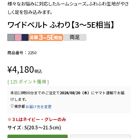
様々なお悩みに対応したルームシューズ。ふわふわ生地がやさ
しく足を包み込みます。
ワイドベルト ふわり【3～5E相当】
商品番号
2250
¥
4,180
税込
[
125
ポイント獲得 ]
本日
13時00分
までのご注文で
2026/08/20（木）
に
ヤマト運輸
でお届
けします。
東京都
お届け先を変更
※３Lはネイビー・グレーのみ
サイズ
S(20.5～21.5cm)