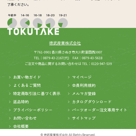
了承ください。
徳武産業株式会社
(新しいウィンドウが開きます
所在：
〒761-0901 香川県さぬき市大川町富田西3007
TEL：0879-43-2167(代) FAX：0879-43-5618
ご注文や商品に関するお問い合わせは TEL：0120-947-539
お買い物ガイド
マイページ
よくあるご質問
会員利用規約
特定商取引法に基づく表示
メルマガ登録
返品特約
カタログダウンロード
プライバシーポリシー
パーツオーダー注文専用サイト
お問い合わせ
サイトマップ
会社概要
© 徳武産業株式会社 All Rights Reserved.