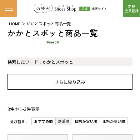
新規
ナビゲーションメニューを開く
会員登録
HOME
かかとスポッと商品一覧
かかとスポッと商品一覧
Search
検索したワード：
かかとスポッと
さらに絞り込み
3
件中
1
-
3
件表示
おすすめ順
新着順
価格が安い順
価格が高い順
並び替え