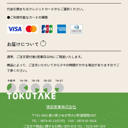
代金引換またはクレジットカードからご選択ください。
●ご利用可能なカードの種類
お届けについて
通常、ご注文受付後3営業日以内にご発送いたします。
商品によって、ご注文いただいてから少々お時間がかかる場合がありますのでご
了承ください。
徳武産業株式会社
(新しいウィンドウが開きます
所在：
〒761-0901 香川県さぬき市大川町富田西3007
TEL：0879-43-2167(代) FAX：0879-43-5618
ご注文や商品に関するお問い合わせは TEL：0120-947-539