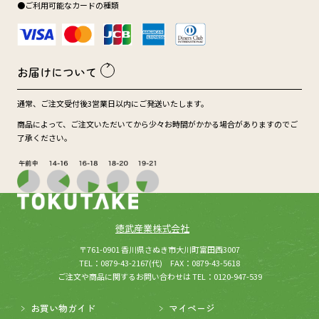
●ご利用可能なカードの種類
お届けについて
通常、ご注文受付後3営業日以内にご発送いたします。
商品によって、ご注文いただいてから少々お時間がかかる場合がありますのでご
了承ください。
徳武産業株式会社
(新しいウィンドウが開きます
所在：
〒761-0901 香川県さぬき市大川町富田西3007
TEL：0879-43-2167(代) FAX：0879-43-5618
ご注文や商品に関するお問い合わせは TEL：0120-947-539
お買い物ガイド
マイページ