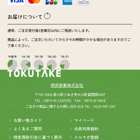
お届けについて
通常、ご注文受付後3営業日以内にご発送いたします。
商品によって、ご注文いただいてから少々お時間がかかる場合がありますのでご
了承ください。
徳武産業株式会社
(新しいウィンドウが開きます
所在：
〒761-0901 香川県さぬき市大川町富田西3007
TEL：0879-43-2167(代) FAX：0879-43-5618
ご注文や商品に関するお問い合わせは TEL：0120-947-539
お買い物ガイド
マイページ
よくあるご質問
会員利用規約
特定商取引法に基づく表示
メルマガ登録