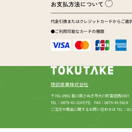
お支払方法について
代金引換またはクレジットカードからご選
●ご利用可能なカードの種類
徳武産業株式会社
(新しいウィンドウ
所在：
〒761-0901 香川県さぬき市大川町富田西3007
TEL：0879-43-2167(代) FAX：0879-43-5618
ご注文や商品に関するお問い合わせは TEL：0120-